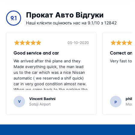
Прокат Авто Відгуки
9.1
Наші клієнти оцінюють нас на 9.1/10 з 12842
05-10-2020
Good service and car
Correct and
We arrived after thé plane and they
Very fast to 
Made everything quick, the man lead
us to the car which was a nice Nissan
automatic ( we reserved a shif quick)
car in very good condition almost new.
When we came back to the parking the
same man came in 5 minutes and after
Vincent Baehni
phili
a quick check we left. Very friendly and
V
p
Sotsji Airport
Mosc
nice. We can only recommand this
company.