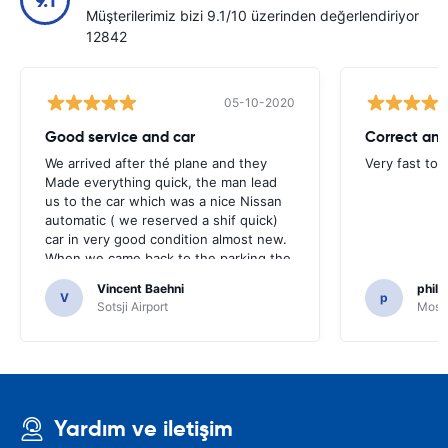
9.1
Müşterilerimiz bizi 9.1/10 üzerinden değerlendiriyor
12842
05-10-2020
Good service and car
Correct and
We arrived after thé plane and they
Very fast to 
Made everything quick, the man lead
us to the car which was a nice Nissan
automatic ( we reserved a shif quick)
car in very good condition almost new.
When we came back to the parking the
same man came in 5 minutes and after
Vincent Baehni
phili
a quick check we left. Very friendly and
V
p
Sotsji Airport
Mosc
nice. We can only recommand this
company.
Yardım ve iletişim