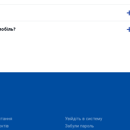
мобіль?
итання
Увійдіть в систему
єнтів
Забули пароль