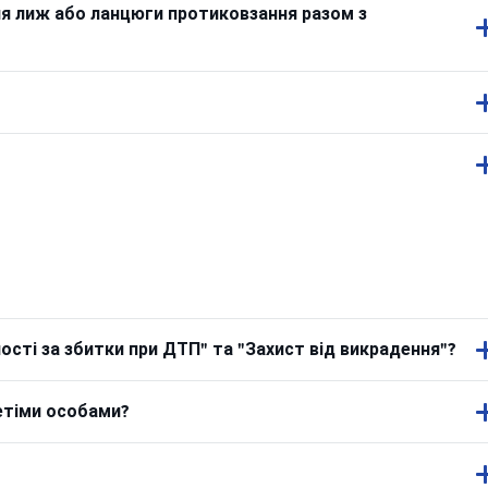
ля лиж або ланцюги протиковзання разом з
сті за збитки при ДТП" та "Захист від викрадення"?
етіми особами?