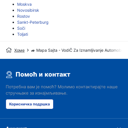
Moskva
Novosibirsk
Rostov
Sankt-Peterburg
Soči
Toljati
Хоме
🚙 Mapa Sajta - VodiČ Za Iznamljivanje Automobila
Помоћ и контакт
Потребна вам је помоћ? Молимо контактирајте наше
стручњаке за изнајмљивање.
Корисничка подршка