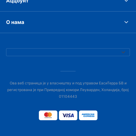
Аццоунт
О нама
Ова веб страница је у власништву и под управом ЕасиТерра БВ и
регистрована је при Привредној комори Леуварден, Холандија, број
01104443