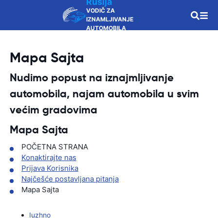
Rusija
VODIČ ZA
IZNAMLJIVANJE
AUTOMOBILA
Mapa Sajta
Nudimo popust na iznajmljivanje
automobila, najam automobila u svim
većim gradovima
Mapa Sajta
POČETNA STRANA
Konaktirajte nas
Prijava Korisnika
Najčešće postavljana pitanja
Mapa Sajta
Iuzhno