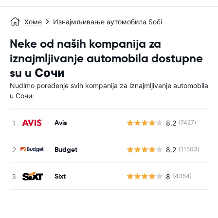
Хоме
Изнајмљивање аутомобила Soči
Neke od naših kompanija za
iznajmljivanje automobila dostupne
su u Сочи
Nudimo poređenje svih kompanija za iznajmljivanje automobila
u Сочи:
Avis
8.2
(7427)
Н
Budget
8.2
(11503)
Н
Sixt
8
(4354)
Н