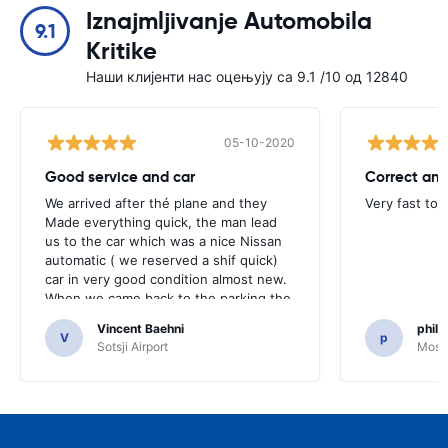
Iznajmljivanje Automobila
9.1
Kritike
Наши клијенти нас оцењују са 9.1 /10 од 12840
05-10-2020
Good service and car
Correct and
We arrived after thé plane and they
Very fast to 
Made everything quick, the man lead
us to the car which was a nice Nissan
automatic ( we reserved a shif quick)
car in very good condition almost new.
When we came back to the parking the
same man came in 5 minutes and after
Vincent Baehni
phili
a quick check we left. Very friendly and
V
p
Sotsji Airport
Mosc
nice. We can only recommand this
company.