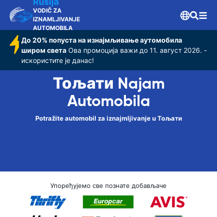
Rusija
VODIČ ZA
IZNAMLJIVANJE
AUTOMOBILA
До 20% попуста на изнајмљивање аутомобила
широм света
Ова промоција важи до 11. август 2026. -
искористите је данас!
Тољати Najam
Automobila
Potražite automobil za iznajmljivanje u Тољати
Упоређујемо све познате добављаче