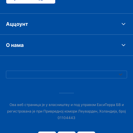
Аццоунт
О нама
Ова веб страница је у власништву и под управом ЕасиТерра БВ и
регистрована је при Привредној комори Леуварден, Холандија, број
01104443