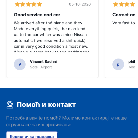
05-10-2020
Good service and car
Correct and
We arrived after thé plane and they
Very fast to 
Made everything quick, the man lead
us to the car which was a nice Nissan
automatic ( we reserved a shif quick)
car in very good condition almost new.
When we came back to the parking the
same man came in 5 minutes and after
Vincent Baehni
phili
a quick check we left. Very friendly and
V
p
Sotsji Airport
Mosc
nice. We can only recommand this
company.
Помоћ и контакт
Потребна вам је помоћ? Молимо контактирајте наше
стручњаке за изнајмљивање.
Корисничка подршка