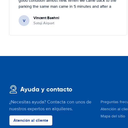
good condition almost new. When we came back to the
parking the same man came in 5 minutes and after a
quick check we left. Very friendly and nice. We can only
Vincent Baehni
recommand this company.
V
Sotsji Airport
Ayuda y contacto
¿Necesitas ayuda? Contacta con unos de
Preguntas frec
nuestros expertos en alquileres.
Atención al clie
Mapa del sitio
Atención al cliente