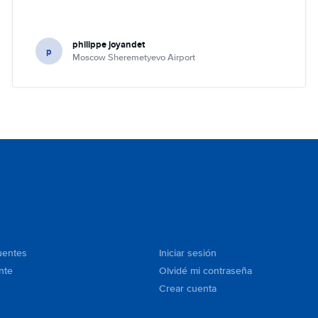
philippe joyandet
p
Moscow Sheremetyevo Airport
uentes
Iniciar sesión
nte
Olvidé mi contraseña
Crear cuenta