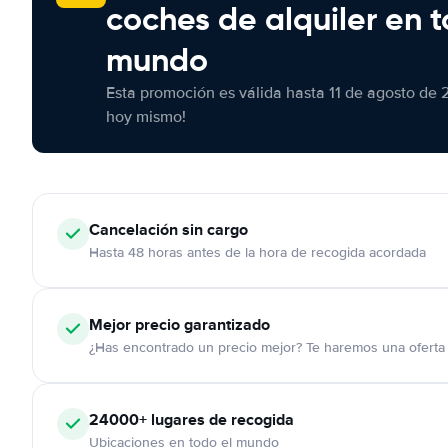
coches de alquiler en t
mundo
Esta promoción es válida hasta 11 de agosto de 
hoy mismo!
Cancelación
sin cargo
Hasta 48 horas antes de la hora de recogida acordada
Mejor precio garantizado
¿Has encontrado un precio mejor? Te haremos una oferta 
24000+
lugares de recogida
Ubicaciones en todo el mundo