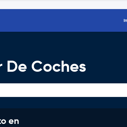
I
er De Coches
to en