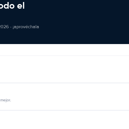
odo el
2026 - ¡aprovéchala
mejor.