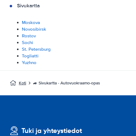
Sivukartta
Moskova
Novosibirsk
Rostov
Sochi
St. Petersburg
Togliatti
Yuzhno
Koti
🚙 Sivukartta - Autovuokraamo-opas
Tuki ja yhteystiedot