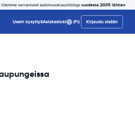
vuodesta 2005 lähtien
Olemme verranneet autonvuokraushintoja
Usein kysyttyä
Asiakastuki
(FI)
Kirjaudu sisään
kaupungeissa