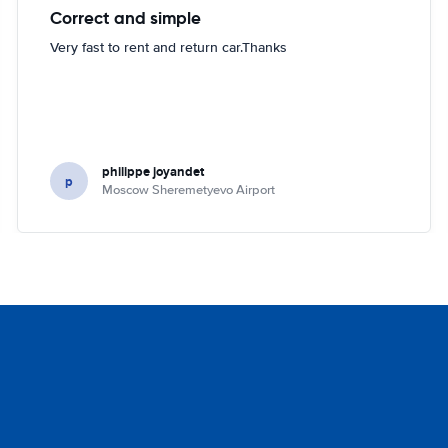
Correct and simple
Very fast to rent and return car.Thanks
philippe joyandet
p
Moscow Sheremetyevo Airport