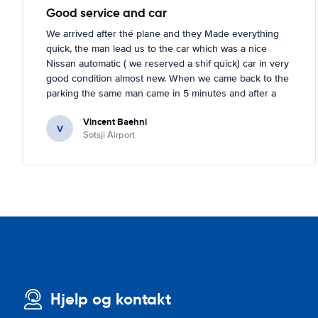
Good service and car
We arrived after thé plane and they Made everything
quick, the man lead us to the car which was a nice
Nissan automatic ( we reserved a shif quick) car in very
good condition almost new. When we came back to the
parking the same man came in 5 minutes and after a
quick check we left. Very friendly and nice. We can only
Vincent Baehni
recommand this company.
V
Sotsji Airport
Hjelp og kontakt