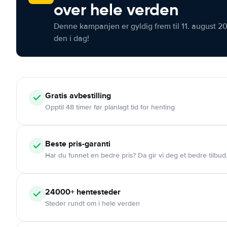
over hele verden
Denne kampanjen er gyldig frem til 11. august 2
den i dag!
Gratis
avbestilling
Opptil 48 timer før planlagt tid for henting
Beste pris-garanti
Har du funnet en bedre pris? Da gir vi deg et bedre tilbud
24000+
hentesteder
Steder rundt om i hele verden