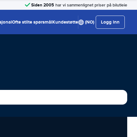
Siden 2005
har vi sammenlignet priser på bilutleie
sjonal
Ofte stilte spørsmål
Kundestøtte
(NO)
Logg inn