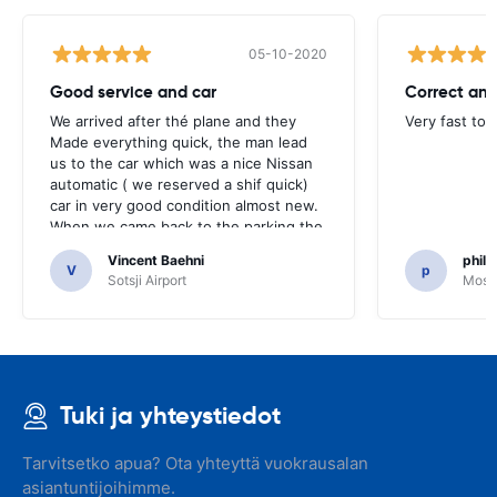
05-10-2020
Good service and car
Correct and
We arrived after thé plane and they
Very fast to 
Made everything quick, the man lead
us to the car which was a nice Nissan
automatic ( we reserved a shif quick)
car in very good condition almost new.
When we came back to the parking the
same man came in 5 minutes and after
Vincent Baehni
phili
a quick check we left. Very friendly and
V
p
Sotsji Airport
Mosc
nice. We can only recommand this
company.
Tuki ja yhteystiedot
Tarvitsetko apua? Ota yhteyttä vuokrausalan
asiantuntijoihimme.