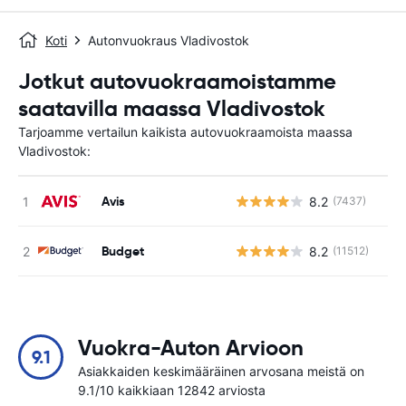
Koti
Autonvuokraus Vladivostok
Jotkut autovuokraamoistamme
saatavilla maassa Vladivostok
Tarjoamme vertailun kaikista autovuokraamoista maassa
Vladivostok:
Avis
8.2
(7437)
Ei
Budget
8.2
(11512)
Ei
Vuokra-Auton Arvioon
9.1
Asiakkaiden keskimääräinen arvosana meistä on
9.1/10 kaikkiaan 12842 arviosta