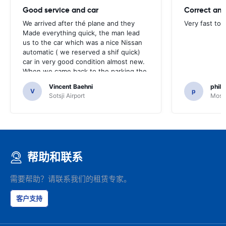
Good service and car
Correct and
We arrived after thé plane and they
Very fast to 
Made everything quick, the man lead
us to the car which was a nice Nissan
automatic ( we reserved a shif quick)
car in very good condition almost new.
When we came back to the parking the
same man came in 5 minutes and after
Vincent Baehni
phili
a quick check we left. Very friendly and
V
p
Sotsji Airport
Mosc
nice. We can only recommand this
company.
帮助和联系
需要帮助？请联系我们的租赁专家。
客户支持