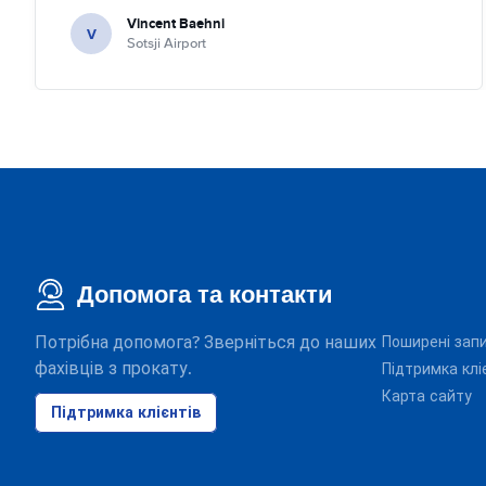
quick check we left. Very friendly and nice. We can only
Vincent Baehni
recommand this company.
V
Sotsji Airport
Допомога та контакти
Потрібна допомога? Зверніться до наших
Поширені зап
фахівців з прокату.
Підтримка клі
Карта сайту
Підтримка клієнтів