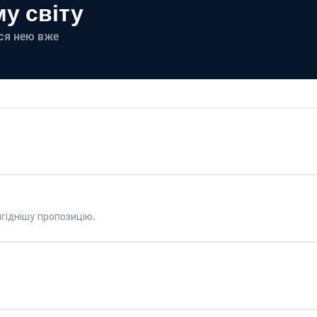
у світу
еся нею вже
гіднішу пропозицію.