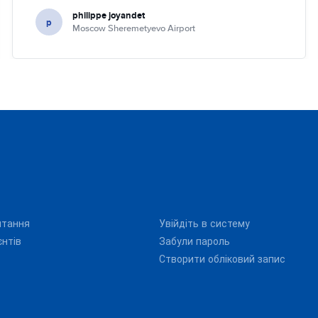
philippe joyandet
p
Moscow Sheremetyevo Airport
итання
Увійдіть в систему
єнтів
Забули пароль
Створити обліковий запис