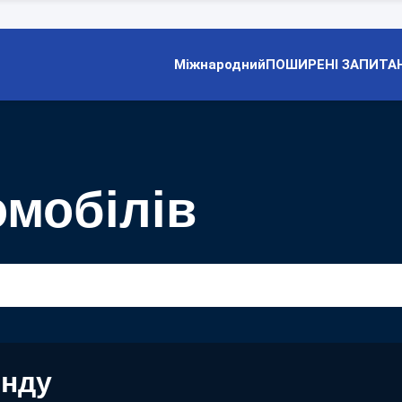
Міжнародний
ПОШИРЕНІ ЗАПИТА
омобілів
енду