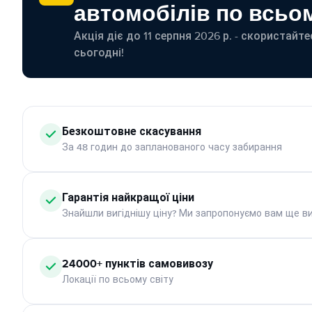
автомобілів по всьом
Акція діє до 11 серпня 2026 р. - скористайт
сьогодні!
Безкоштовне скасування
За 48 годин до запланованого часу забирання
Гарантія найкращої ціни
Знайшли вигіднішу ціну? Ми запропонуємо вам ще ви
24000+ пунктів самовивозу
Локації по всьому світу