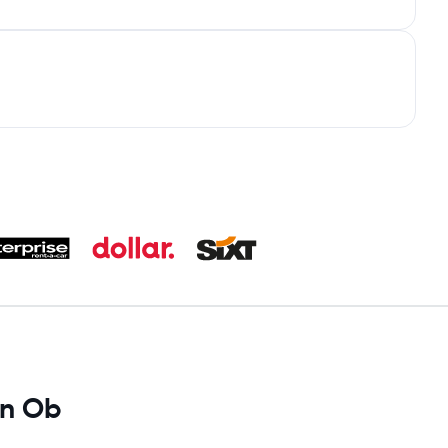
en Ob