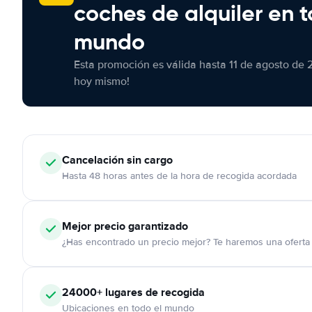
coches de alquiler en t
mundo
Esta promoción es válida hasta 11 de agosto de 
hoy mismo!
Cancelación
sin cargo
Hasta 48 horas antes de la hora de recogida acordada
Mejor precio garantizado
¿Has encontrado un precio mejor? Te haremos una oferta 
24000+
lugares de recogida
Ubicaciones en todo el mundo