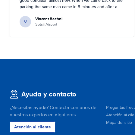
good condition almost new. When we came back to the
parking the same man came in 5 minutes and after a
quick check we left. Very friendly and nice. We can only
Vincent Baehni
recommand this company.
V
Sotsji Airport
Ayuda y contacto
¿Necesitas ayuda? Contacta con unos de
Preguntas frec
nuestros expertos en alquileres.
Atención al clie
Mapa del sitio
Atención al cliente