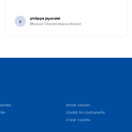
philippe joyandet
p
Moscow Sheremetyevo Airport
uentes
Iniciar sesión
nte
Olvidé mi contraseña
Crear cuenta