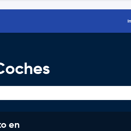
I
 Coches
to en