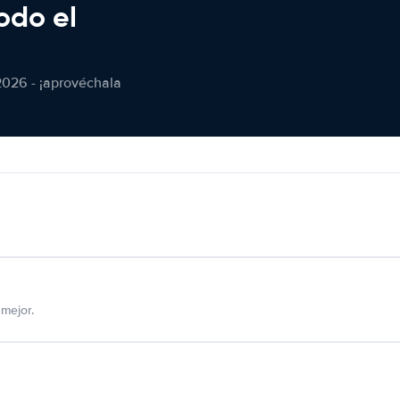
odo el
2026 - ¡aprovéchala
mejor.