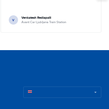
Venkatesh Redlapalli
V
Avant Car Ljubljana Train Station