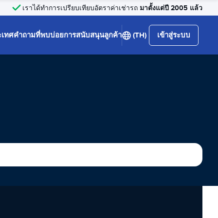
มาตั้งแต่ปี 2005 แล้ว
เราได้ทำการเปรียบเทียบอัตราค่าเช่ารถ
ะเทศ
คำถามที่พบบ่อย
การสนับสนุนลูกค้า
(TH)
เข้าสู่ระบบ