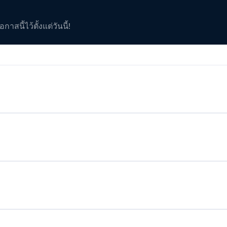
สนี้ไว้ตั้งแต่วันนี้!