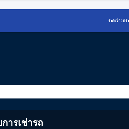
ระหว่างปร
บการเช่ารถ