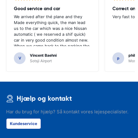
Good service and car
Correct and
We arrived after thé plane and they
Very fast to 
Made everything quick, the man lead
us to the car which was a nice Nissan
automatic ( we reserved a shif quick)
car in very good condition almost new.
When we came back to the parking the
same man came in 5 minutes and after
Vincent Baehni
phili
a quick check we left. Very friendly and
V
p
Sotsji Airport
Mosc
nice. We can only recommand this
company.
Hjælp og kontakt
Har du brug for hjælp? Så kontakt vores lejespecialister.
Kundeservice