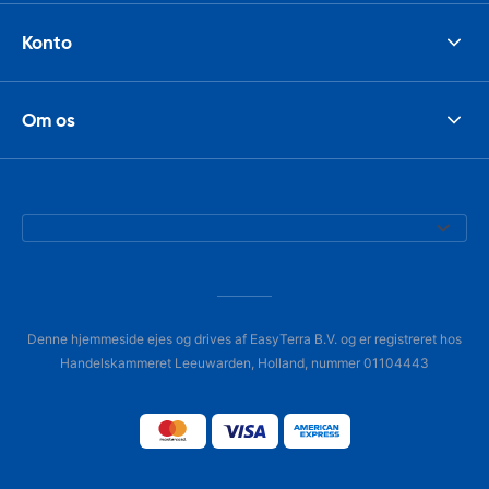
Konto
Om os
Denne hjemmeside ejes og drives af EasyTerra B.V. og er registreret hos
Handelskammeret Leeuwarden, Holland, nummer 01104443