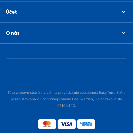
Účet
O nás
Túto webovú stránku vlastní a prevádzkuje spoločnosť EasyTerra B.V. a
je registrovaná v Obchodnej komore Leeuwarden, Holandsko, číslo
01104443.