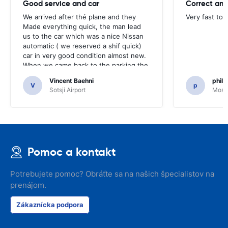
Good service and car
Correct and
We arrived after thé plane and they
Very fast to 
Made everything quick, the man lead
us to the car which was a nice Nissan
automatic ( we reserved a shif quick)
car in very good condition almost new.
When we came back to the parking the
same man came in 5 minutes and after
Vincent Baehni
phili
a quick check we left. Very friendly and
V
p
Sotsji Airport
Mosc
nice. We can only recommand this
company.
Pomoc a kontakt
Potrebujete pomoc? Obráťte sa na našich špecialistov na
prenájom.
Zákaznícka podpora