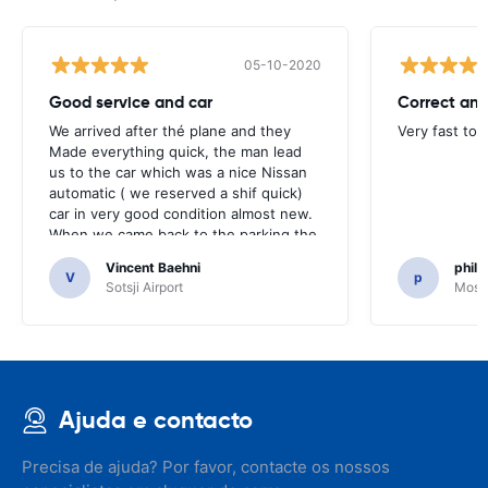
05-10-2020
Good service and car
Correct and
We arrived after thé plane and they
Very fast to 
Made everything quick, the man lead
us to the car which was a nice Nissan
automatic ( we reserved a shif quick)
car in very good condition almost new.
When we came back to the parking the
same man came in 5 minutes and after
Vincent Baehni
phili
a quick check we left. Very friendly and
V
p
Sotsji Airport
Mosc
nice. We can only recommand this
company.
Ajuda e contacto
Precisa de ajuda? Por favor, contacte os nossos