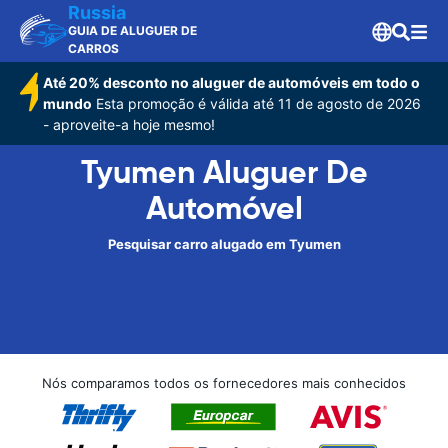
Russia
GUIA DE ALUGUER DE
CARROS
Até 20% desconto no aluguer de automóveis em todo o
mundo
Esta promoção é válida até 11 de agosto de 2026
- aproveite-a hoje mesmo!
Tyumen Aluguer De
Automóvel
Pesquisar carro alugado em Tyumen
Nós comparamos todos os fornecedores mais conhecidos