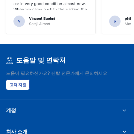
car in very good condition almost new.
When we came back to the parking the
same man came in 5 minutes and after
Vincent Baehni
phili
a quick check we left. Very friendly and
V
p
Sotsji Airport
Mosc
nice. We can only recommand this
company.
도움말 및 연락처
도움이 필요하신가요? 렌탈 전문가에게 문의하세요.
고객 지원
계정
회사 소개