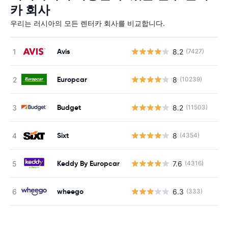
카 회사
우리는 러시아의 모든 렌터카 회사를 비교합니다.
Avis
8.2
(7427)
사
Europcar
8
(10239)
사
Budget
8.2
(11503)
사
Sixt
8
(4354)
사
Keddy By Europcar
7.6
(4316)
사
wheego
6.3
(333)
사