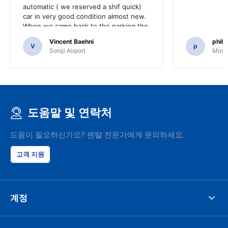
automatic ( we reserved a shif quick)
car in very good condition almost new.
When we came back to the parking the
same man came in 5 minutes and after
Vincent Baehni
phili
a quick check we left. Very friendly and
V
p
Sotsji Airport
Mosc
nice. We can only recommand this
company.
도움말 및 연락처
도움이 필요하신가요? 렌탈 전문가에게 문의하세요.
고객 지원
계정