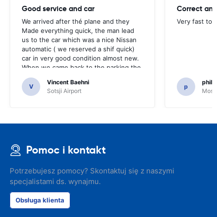
Good service and car
Correct and
We arrived after thé plane and they
Very fast to 
Made everything quick, the man lead
us to the car which was a nice Nissan
automatic ( we reserved a shif quick)
car in very good condition almost new.
When we came back to the parking the
same man came in 5 minutes and after
Vincent Baehni
phili
a quick check we left. Very friendly and
V
p
Sotsji Airport
Mosc
nice. We can only recommand this
company.
Pomoc i kontakt
Potrzebujesz pomocy? Skontaktuj się z naszymi
specjalistami ds. wynajmu.
Obsługa klienta