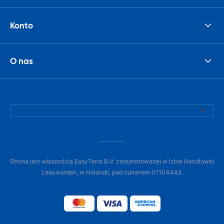
Konto
O nas
Strona jest własnością EasyTerra B.V. zarejestrowanej w Izbie Handlowej
Leeuwarden, w Holandii, pod numerem 01104443.