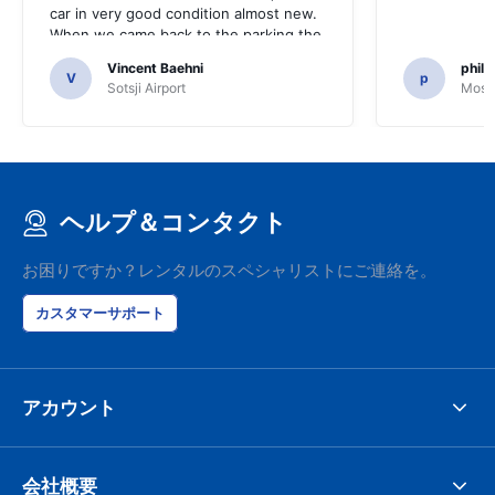
car in very good condition almost new.
When we came back to the parking the
same man came in 5 minutes and after
Vincent Baehni
phili
a quick check we left. Very friendly and
V
p
Sotsji Airport
Mosc
nice. We can only recommand this
company.
ヘルプ＆コンタクト
お困りですか？レンタルのスペシャリストにご連絡を。
カスタマーサポート
アカウント
会社概要