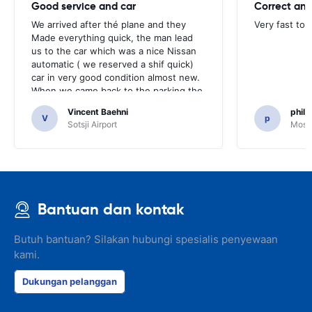
Good service and car
Correct and
We arrived after thé plane and they
Very fast to 
Made everything quick, the man lead
us to the car which was a nice Nissan
automatic ( we reserved a shif quick)
car in very good condition almost new.
When we came back to the parking the
same man came in 5 minutes and after
Vincent Baehni
phili
a quick check we left. Very friendly and
V
p
Sotsji Airport
Mosc
nice. We can only recommand this
company.
Bantuan dan kontak
Butuh bantuan? Silakan hubungi spesialis penyewaan
kami.
Dukungan pelanggan