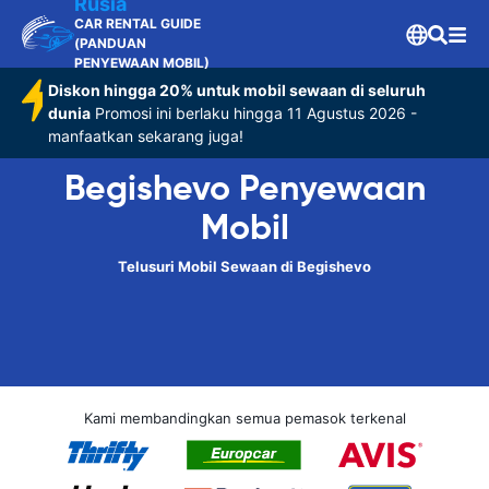
Rusia
CAR RENTAL GUIDE
(PANDUAN
PENYEWAAN MOBIL)
Diskon hingga 20% untuk mobil sewaan di seluruh
dunia
Promosi ini berlaku hingga 11 Agustus 2026 -
manfaatkan sekarang juga!
Begishevo Penyewaan
Mobil
Telusuri Mobil Sewaan di Begishevo
Kami membandingkan semua pemasok terkenal