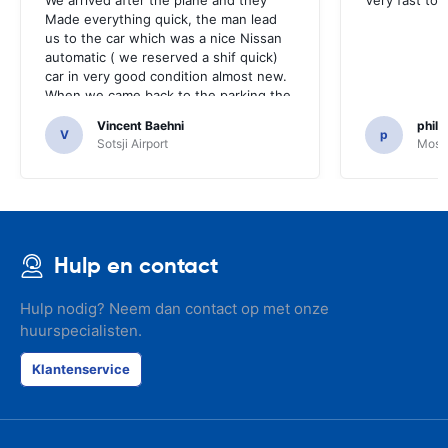
We arrived after thé plane and they
Very fast to 
Made everything quick, the man lead
us to the car which was a nice Nissan
automatic ( we reserved a shif quick)
car in very good condition almost new.
When we came back to the parking the
same man came in 5 minutes and after
Vincent Baehni
phili
a quick check we left. Very friendly and
V
p
Sotsji Airport
Mosc
nice. We can only recommand this
company.
Hulp en contact
Hulp nodig? Neem dan contact op met onze
huurspecialisten.
Klantenservice