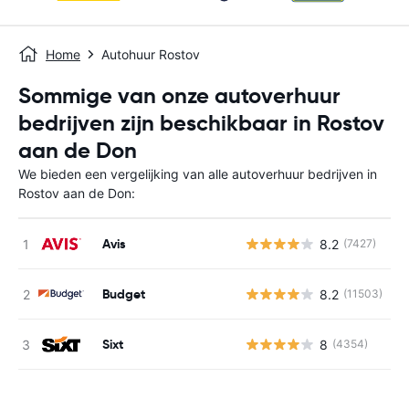
Home
Autohuur Rostov
Sommige van onze autoverhuur
bedrijven zijn beschikbaar in Rostov
aan de Don
We bieden een vergelijking van alle autoverhuur bedrijven in
Rostov aan de Don:
Avis
8.2
(7427)
G
Budget
8.2
(11503)
G
Sixt
8
(4354)
G