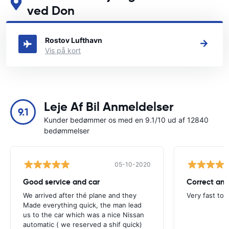
ved Don
Se vores vigtigste biludlejningssteder i Rostov ved Don
Rostov Lufthavn
Vis på kort
Leje Af Bil Anmeldelser
9.1
Kunder bedømmer os med en 9.1/10 ud af 12840
bedømmelser
05-10-2020
Good service and car
Correct and
We arrived after thé plane and they
Very fast to 
Made everything quick, the man lead
us to the car which was a nice Nissan
automatic ( we reserved a shif quick)