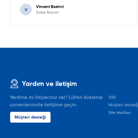
quick check we left. Very friendly and nice. We can only
Vincent Baehni
recommand this company.
V
Sotsji Airport
Yardım ve iletişim
Yardıma mı ihtiyacınız var? Lütfen kiralama
SSS
uzmanlarımızla iletişime geçin.
Müşteri desteğ
Site Haritası
Müşteri desteği