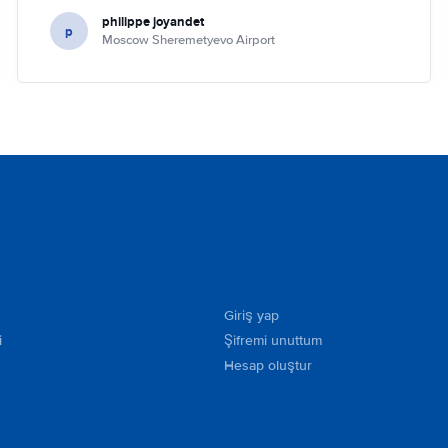
philippe joyandet
p
Moscow Sheremetyevo Airport
Giriş yap
i
Şifremi unuttum
Hesap oluştur