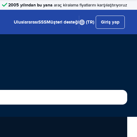
2005 yılından bu yana
araç kiralama fiyatlarını karşılaştırıyoruz
Uluslararası
SSS
Müşteri desteği
(TR)
Giriş yap