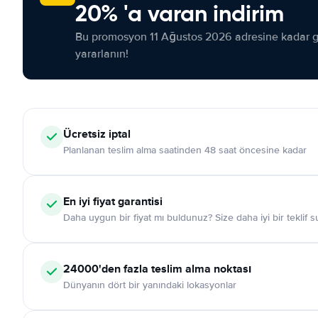
20% 'a varan indirim
Bu promosyon 11 Ağustos 2026 adresine kadar ge
yararlanın!
Ücretsiz iptal
Planlanan teslim alma saatinden 48 saat öncesine kadar
En iyi fiyat garantisi
Daha uygun bir fiyat mı buldunuz? Size daha iyi bir teklif 
24000'den fazla teslim alma noktası
Dünyanın dört bir yanındaki lokasyonlar