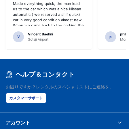
Made everything quick, the man lead
us to the car which was a nice Nissan
automatic ( we reserved a shif quick)
car in very good condition almost new.
When we came back to the parking the
same man came in 5 minutes and after
Vincent Baehni
phili
a quick check we left. Very friendly and
V
p
Sotsji Airport
Mosc
nice. We can only recommand this
company.
ヘルプ＆コンタクト
お困りですか？レンタルのスペシャリストにご連絡を。
カスタマーサポート
アカウント