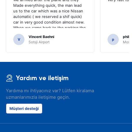
Made everything quick, the man lead
us to the car which was a nice Nissan
automatic ( we reserved a shif quick)
car in very good condition almost new.
When we came back to the parking the
same man came in 5 minutes and after
Vincent Baehni
phili
a quick check we left. Very friendly and
V
p
Sotsji Airport
Mosc
nice. We can only recommand this
company.
Yardım ve iletişim
Yardıma mı ihtiyacınız var? Lütfen kiralama
uzmanlarımızla iletişime geçin.
Müşteri desteği