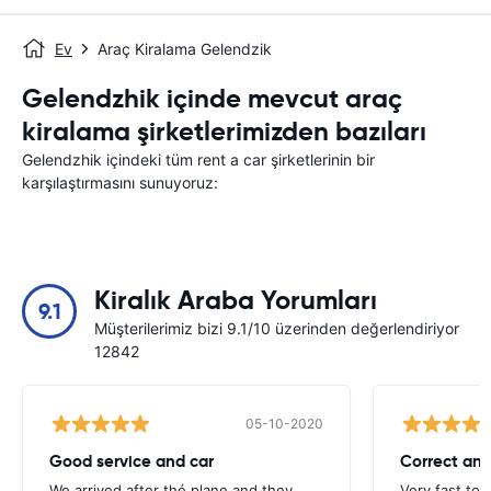
Ev
Araç Kiralama Gelendzik
Gelendzhik içinde mevcut araç
kiralama şirketlerimizden bazıları
Gelendzhik içindeki tüm rent a car şirketlerinin bir
karşılaştırmasını sunuyoruz:
Kiralık Araba Yorumları
9.1
Müşterilerimiz bizi 9.1/10 üzerinden değerlendiriyor
12842
05-10-2020
Good service and car
Correct and
We arrived after thé plane and they
Very fast to 