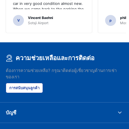
car in very good condition almost new.
When we came back to the parking the
same man came in 5 minutes and after
Vincent Baehni
phili
a quick check we left. Very friendly and
V
p
Sotsji Airport
Mosc
nice. We can only recommand this
company.
ความช่วยเหลือและการติดต่อ
ต้องการความช่วยเหลือ? กรุณาติดต่อผู้เชี่ยวชาญด้านการเช่า
ของเรา
การสนับสนุนลูกค้า
บัญชี