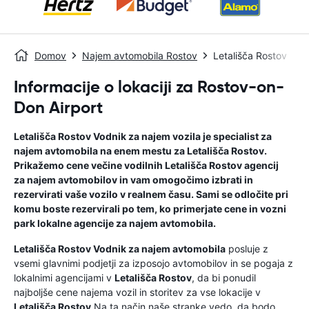
Domov
Najem avtomobila Rostov
Letališča Rostov
Informacije o lokaciji za Rostov-on-
Don Airport
Letališča Rostov
Vodnik za najem vozila
je specialist za
najem avtomobila na enem mestu za
Letališča Rostov
.
Prikažemo cene večine vodilnih
Letališča Rostov
agencij
za najem avtomobilov in vam omogočimo izbrati in
rezervirati vaše vozilo v realnem času. Sami se odločite pri
komu boste rezervirali po tem, ko primerjate cene in vozni
park lokalne agencije za najem avtomobila.
Letališča Rostov
Vodnik za najem avtomobila
posluje z
vsemi glavnimi podjetji za izposojo avtomobilov in se pogaja z
lokalnimi agencijami v
Letališča Rostov
, da bi ponudil
najboljše cene najema vozil in storitev za vse lokacije v
Letališča Rostov
.Na ta način naše stranke vedo, da bodo