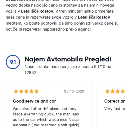
vedno dobile najboljšo ceno in storitev za najem njihovega
vozila v
Letališča Rostov
. V treh minutah lahko primerjate
naše cene in rezervirate svoje vozilo v
Letališča Rostov
medtem, ko boste ugotovili, da smo ponavadi veliko cenejši,
kot če bi rezervirali neposredno preko agencij.
Najem Avtomobila Pregledi
9.1
Naše stranke nas ocenjujejo z oceno 9.1/10 od
12842
05-10-2020
Good service and car
Correct and
We arrived after thé plane and they
Very fast to 
Made everything quick, the man lead
us to the car which was a nice Nissan
automatic ( we reserved a shif quick)