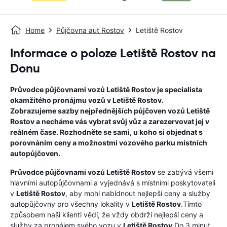
Home
Půjčovna aut Rostov
Letiště Rostov
Informace o poloze Letiště Rostov na
Donu
Průvodce půjčovnami vozů
Letiště Rostov
je specialista
okamžitého pronájmu vozů v
Letiště Rostov
.
Zobrazujeme sazby nejpřednějších půjčoven vozů
Letiště
Rostov
a necháme vás vybrat svůj vůz a zarezervovat jej v
reálném čase. Rozhodněte se sami, u koho si objednat s
porovnáním ceny a možnostmi vozového parku místních
autopůjčoven.
Průvodce půjčovnami vozů
Letiště Rostov
se zabývá všemi
hlavními autopůjčovnami a vyjednává s místními poskytovateli
v
Letiště Rostov
, aby mohl nabídnout nejlepší ceny a služby
autopůjčovny pro všechny lokality v
Letiště Rostov
.Tímto
způsobem naši klienti vědí, že vždy obdrží nejlepší ceny a
služby za pronájem svého vozu v
Letiště Rostov
Do 3 minut