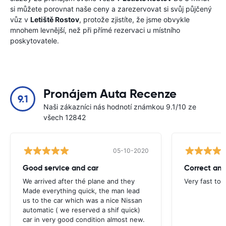
si můžete porovnat naše ceny a zarezervovat si svůj půjčený
vůz v
Letiště Rostov
, protože zjistíte, že jsme obvykle
mnohem levnější, než při přímé rezervaci u místního
poskytovatele.
Pronájem Auta Recenze
9.1
Naši zákazníci nás hodnotí známkou 9.1/10 ze
všech 12842
05-10-2020
Good service and car
Correct and
We arrived after thé plane and they
Very fast to 
Made everything quick, the man lead
us to the car which was a nice Nissan
automatic ( we reserved a shif quick)
car in very good condition almost new.