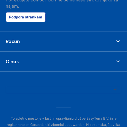
najem.
Podpora strankam
Račun
O nas
To spletno mesto je v lasti in upravljanju družbe EasyTerra B.V. in je
registrirano pri Gospodarski zbornici Leeuwarden, Nizozemska, številka