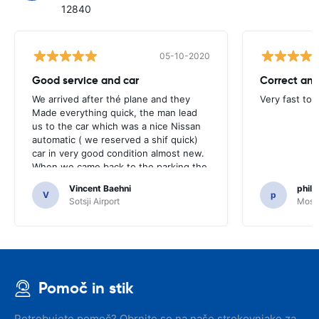
12840
05-10-2020
Good service and car
Correct and
We arrived after thé plane and they
Very fast to 
Made everything quick, the man lead
us to the car which was a nice Nissan
automatic ( we reserved a shif quick)
car in very good condition almost new.
When we came back to the parking the
same man came in 5 minutes and after
Vincent Baehni
phili
a quick check we left. Very friendly and
V
p
Sotsji Airport
Mosc
nice. We can only recommand this
company.
Pomoč in stik
Potrebujete pomoč? Obrnite se na naše strokovnjake za