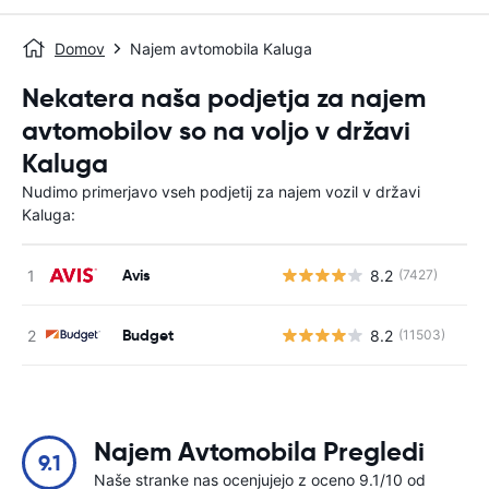
Domov
Najem avtomobila Kaluga
Nekatera naša podjetja za najem
avtomobilov so na voljo v državi
Kaluga
Nudimo primerjavo vseh podjetij za najem vozil v državi
Kaluga:
Avis
8.2
(7427)
St
Budget
8.2
(11503)
St
Najem Avtomobila Pregledi
9.1
Naše stranke nas ocenjujejo z oceno 9.1/10 od