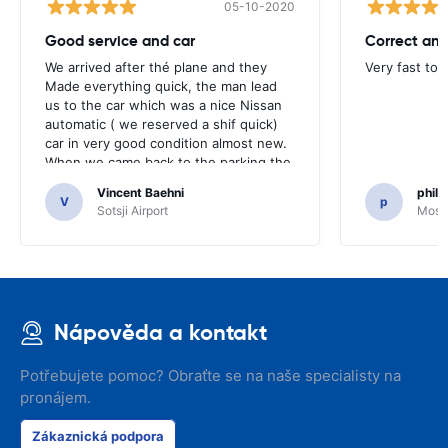
05-10-2020
Good service and car
Correct and
We arrived after thé plane and they
Very fast to 
Made everything quick, the man lead
us to the car which was a nice Nissan
automatic ( we reserved a shif quick)
car in very good condition almost new.
When we came back to the parking the
same man came in 5 minutes and after
Vincent Baehni
phili
a quick check we left. Very friendly and
V
p
Sotsji Airport
Mosc
nice. We can only recommand this
company.
Nápověda a kontakt
Potřebujete pomoc? Obraťte se na naše specialisty na
pronájem.
Zákaznická podpora