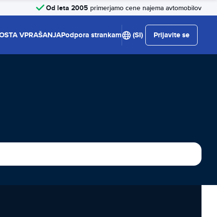
Od leta 2005
primerjamo cene najema avtomobilov
OSTA VPRAŠANJA
Podpora strankam
(SI)
Prijavite se