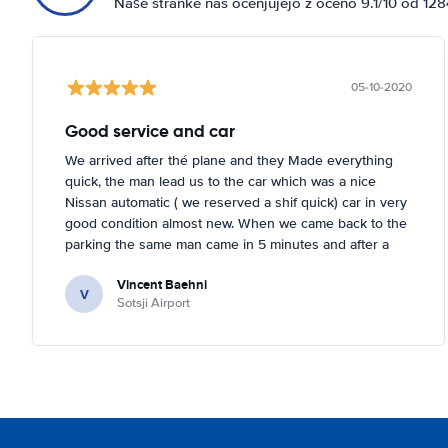
Naše stranke nas ocenjujejo z oceno 9.1/10 od 12
05-10-2020
Good service and car
We arrived after thé plane and they Made everything
quick, the man lead us to the car which was a nice
Nissan automatic ( we reserved a shif quick) car in very
good condition almost new. When we came back to the
parking the same man came in 5 minutes and after a
quick check we left. Very friendly and nice. We can only
Vincent Baehni
recommand this company.
V
Sotsji Airport