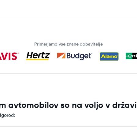
Primerjamo vse znane dobavitelje
m avtomobilov so na voljo v držav
lgorod: