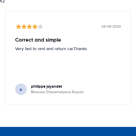
842
28-08-2020
Correct and simple
Very fast to rent and return car.Thanks
philippe joyandet
p
Moscow Sheremetyevo Airport