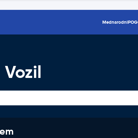
Mednarodni
POG
Vozil
jem