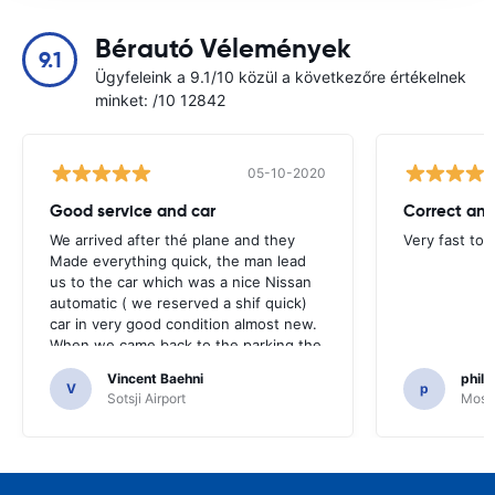
Bérautó Vélemények
9.1
Ügyfeleink a 9.1/10 közül a következőre értékelnek
minket: /10 12842
05-10-2020
Good service and car
Correct and
We arrived after thé plane and they
Very fast to 
Made everything quick, the man lead
us to the car which was a nice Nissan
automatic ( we reserved a shif quick)
car in very good condition almost new.
When we came back to the parking the
same man came in 5 minutes and after
Vincent Baehni
phili
a quick check we left. Very friendly and
V
p
Sotsji Airport
Mosc
nice. We can only recommand this
company.