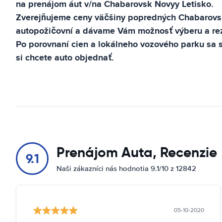
na prenájom áut v/na
Chabarovsk Novyy Letisko
.
Zverejňujeme ceny väčšiny popredných
Chabarovs
autopožičovní a dávame Vám možnosť výberu a rez
Po porovnaní cien a lokálneho vozového parku sa s
si chcete auto objednať.
Prenájom Auta, Recenzie
9.1
Naši zákazníci nás hodnotia 9.1/10 z 12842
05-10-2020