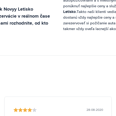
autopožičovňami a s miestnym
ponúknuť najlepšie ceny a slu
k Novyy Letisko
Letisko
.Takto naši klienti ved
ervácie v reálnom čase
dostanú vždy najlepšie ceny a
ami rozhodnite, od kto
zarezervovať si požičanie auta
takmer vždy oveľa lacnejší ako
28-08-2020