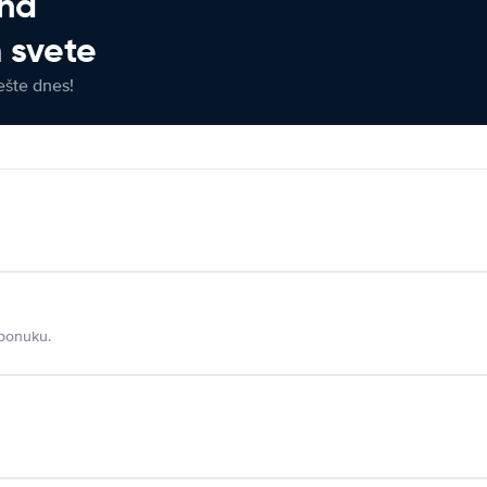
 na
 svete
ešte dnes!
 ponuku.