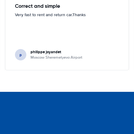
Correct and simple
Very fast to rent and return car.Thanks
philippe joyandet
p
Moscow Sheremetyevo Airport