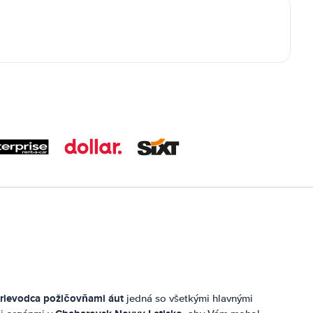
rievodca požičovňami áut
jedná so všetkými hlavnými