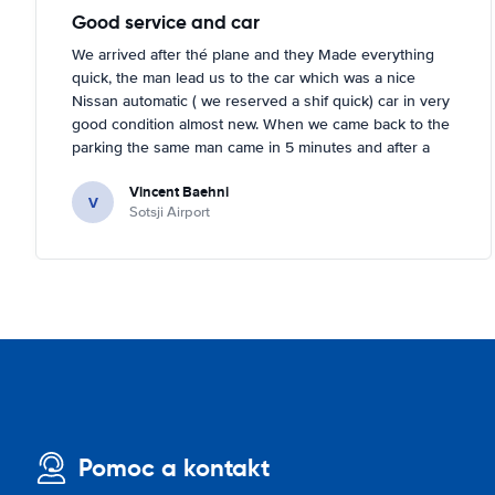
Good service and car
We arrived after thé plane and they Made everything
quick, the man lead us to the car which was a nice
Nissan automatic ( we reserved a shif quick) car in very
good condition almost new. When we came back to the
parking the same man came in 5 minutes and after a
quick check we left. Very friendly and nice. We can only
Vincent Baehni
recommand this company.
V
Sotsji Airport
Pomoc a kontakt