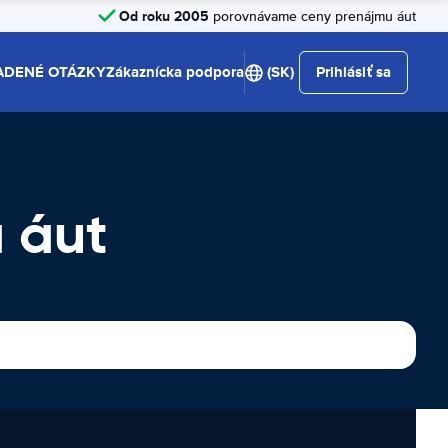
Od roku 2005
porovnávame ceny prenájmu áut
ADENÉ OTÁZKY
Zákaznícka podpora
(SK)
Prihlásiť sa
 áut