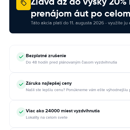
Zľava až do výšky 20%
prenájom áut po celom
Táto akcia platí do 11. augusta 2026 - využite ju 
Bezplatné zrušenie
Do 48 hodín pred plánovaným časom vyzdvihnutia
Záruka najlepšej ceny
Našli ste lepšiu cenu? Ponúkneme vám ešte výhodnejšiu
Viac ako 24000 miest vyzdvihnutia
Lokality na celom svete