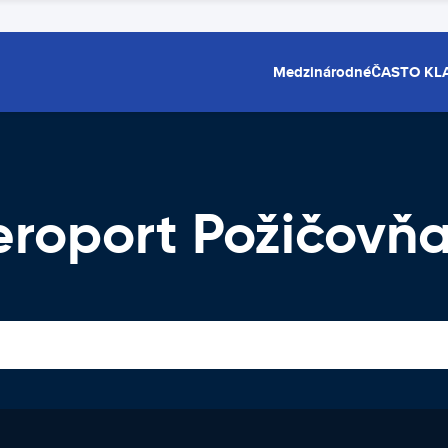
Medzinárodné
ČASTO KL
eroport Požičovňa