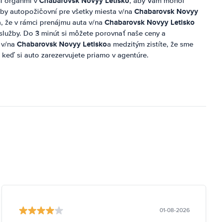
Chabarovsk Novyy Letisko
i orgánmi v
, aby Vám mohol
Chabarovsk Novyy
žby autopožičovní pre všetky miesta v/na
Chabarovsk Novyy Letisko
ia, že v rámci prenájmu auta v/na
 služby. Do 3 minút si môžete porovnať naše ceny a
Chabarovsk Novyy Letisko
 v/na
a medzitým zistíte, že sme
 keď si auto zarezervujete priamo v agentúre.
01-08-2026