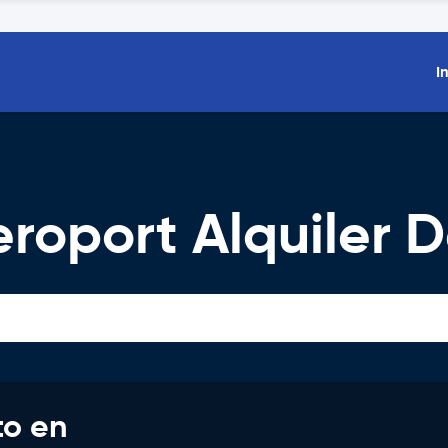
I
roport Alquiler 
to en