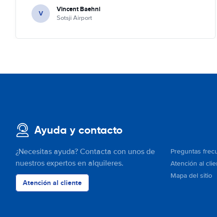
Vincent Baehni
recommand this company.
V
Sotsji Airport
Ayuda y contacto
¿Necesitas ayuda? Contacta con unos de
Preguntas frec
nuestros expertos en alquileres.
Atención al clie
Mapa del sitio
Atención al cliente