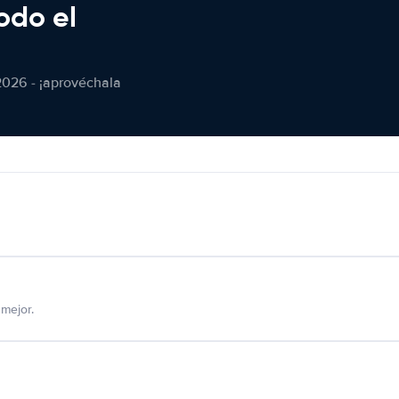
odo el
2026 - ¡aprovéchala
mejor.