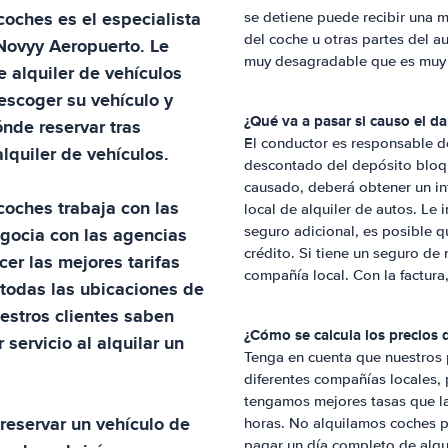
 coches
es el especialista
se detiene puede recibir una mu
del coche u otras partes del a
Novyy Aeropuerto
. Le
muy desagradable que es muy di
 alquiler de vehículos
scoger su vehículo y
¿Qué va a pasar si causo el da
ónde reservar tras
El conductor es responsable de
alquiler de vehículos.
descontado del depósito bloqu
causado, deberá obtener un inf
 coches
trabaja con las
local de alquiler de autos. Le
egocia con las agencias
seguro adicional, es posible q
crédito. Si tiene un seguro de 
cer las mejores tarifas
compañía local. Con la factura
n todas las ubicaciones de
estros clientes saben
¿Cómo se calcula los precios d
 servicio al alquilar un
Tenga en cuenta que nuestros
diferentes compañías locales
tengamos mejores tasas que la
reservar un vehículo de
horas. No alquilamos coches po
pagar un día completo de alqui