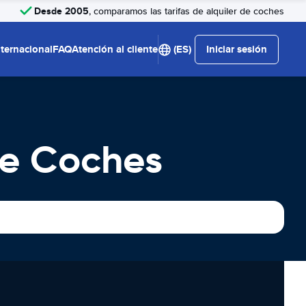
Desde 2005
, comparamos las tarifas de alquiler de coches
nternacional
FAQ
Atención al cliente
(ES)
Iniciar sesión
De Coches