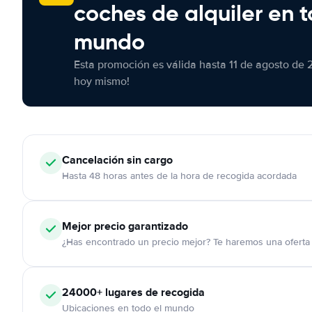
coches de alquiler en t
mundo
Esta promoción es válida hasta 11 de agosto de 
hoy mismo!
Cancelación
sin cargo
Hasta 48 horas antes de la hora de recogida acordada
Mejor precio garantizado
¿Has encontrado un precio mejor? Te haremos una oferta 
24000+
lugares de recogida
Ubicaciones en todo el mundo