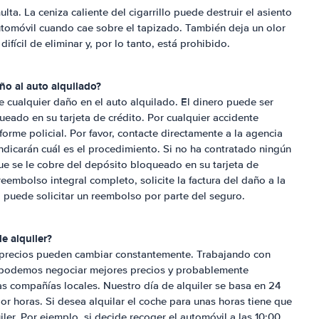
lta. La ceniza caliente del cigarrillo puede destruir el asiento
utomóvil cuando cae sobre el tapizado. También deja un olor
fícil de eliminar y, por lo tanto, está prohibido.
ño al auto alquilado?
 cualquier daño en el auto alquilado. El dinero puede ser
eado en su tarjeta de crédito. Por cualquier accidente
orme policial. Por favor, contacte directamente a la agencia
 indicarán cuál es el procedimiento. Si no ha contratado ningún
ue se le cobre del depósito bloqueado en su tarjeta de
reembolso integral completo, solicite la factura del daño a la
, puede solicitar un reembolso por parte del seguro.
e alquiler?
 precios pueden cambiar constantemente. Trabajando con
, podemos negociar mejores precios y probablemente
s compañías locales. Nuestro día de alquiler se basa en 24
r horas. Si desea alquilar el coche para unas horas tiene que
ler. Por ejemplo, si decide recoger el automóvil a las 10:00