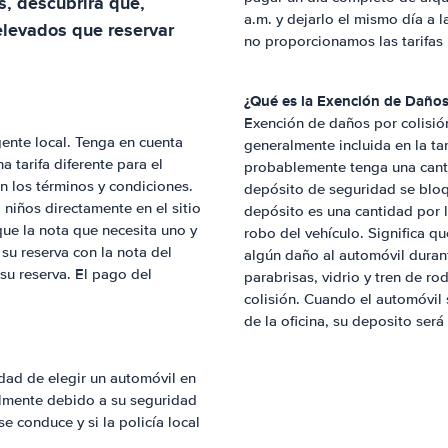
, descubrirá que,
a.m. y dejarlo el mismo día a l
levados que reservar
no proporcionamos las tarifas
¿Qué es la Exención de Daños
Exención de daños por colisió
ente local. Tenga en cuenta
generalmente incluida en la tar
 tarifa diferente para el
probablemente tenga una canti
 en los términos y condiciones.
depósito de seguridad se bloque
niños directamente en el sitio
depósito es una cantidad por 
que la nota que necesita uno y
robo del vehículo. Significa q
su reserva con la nota del
algún daño al automóvil durant
 su reserva. El pago del
parabrisas, vidrio y tren de r
colisión. Cuando el automóvil
de la oficina, su deposito ser
dad de elegir un automóvil en
almente debido a su seguridad
 conduce y si la policía local