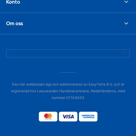
Konto
Om oss
Den här webbsidan ägs och administreras av EasyTerra B.V. och är
registrerad hos Leeuwarden Handelskammare, Nederländerna, med
nummer 01104443