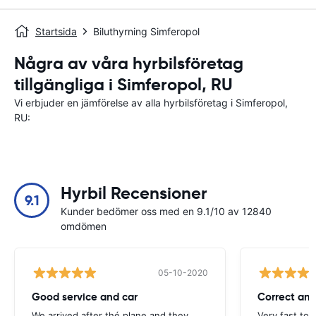
Startsida
Biluthyrning Simferopol
Några av våra hyrbilsföretag
tillgängliga i Simferopol, RU
Vi erbjuder en jämförelse av alla hyrbilsföretag i Simferopol,
RU:
Hyrbil Recensioner
9.1
Kunder bedömer oss med en 9.1/10 av 12840
omdömen
05-10-2020
Good service and car
Correct and
We arrived after thé plane and they
Very fast to 