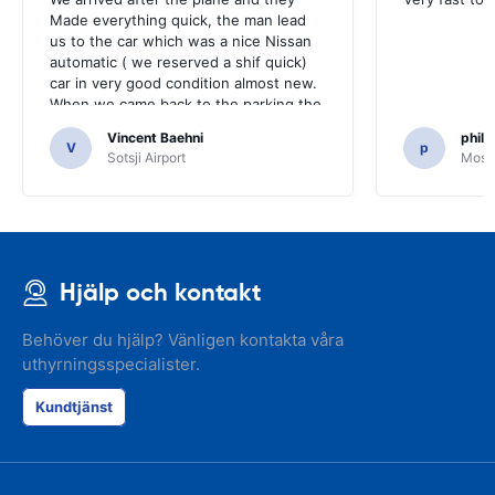
Made everything quick, the man lead
us to the car which was a nice Nissan
automatic ( we reserved a shif quick)
car in very good condition almost new.
When we came back to the parking the
same man came in 5 minutes and after
Vincent Baehni
phili
a quick check we left. Very friendly and
V
p
Sotsji Airport
Mosc
nice. We can only recommand this
company.
Hjälp och kontakt
Behöver du hjälp? Vänligen kontakta våra
uthyrningsspecialister.
Kundtjänst