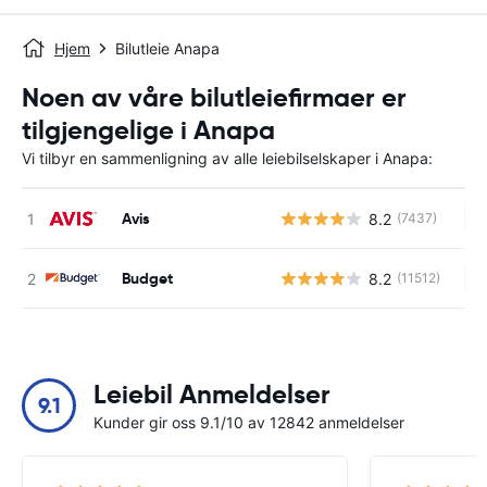
Hjem
Bilutleie Anapa
Noen av våre bilutleiefirmaer er
tilgjengelige i Anapa
Vi tilbyr en sammenligning av alle leiebilselskaper i Anapa:
Avis
8.2
(7437)
In
Budget
8.2
(11512)
In
Leiebil Anmeldelser
9.1
Kunder gir oss 9.1/10 av 12842 anmeldelser