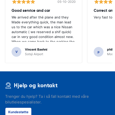
05-10-2020
Good service and car
Correct and
We arrived after thé plane and they
Very fast to 
Made everything quick, the man lead
us to the car which was a nice Nissan
automatic ( we reserved a shif quick)
car in very good condition almost new.
When we came back to the parking the
same man came in 5 minutes and after
Vincent Baehni
phili
a quick check we left. Very friendly and
V
p
Sotsji Airport
Mosc
nice. We can only recommand this
company.
Hjelp og kontakt
Trenger du hjelp? Ta i så fall kontakt med våre
bilutleiespesialister.
Kundestøtte