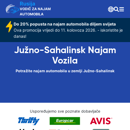
Rusija
VODIČ ZA NAJAM
AUTOMOBILA
Do 20% popusta na najam automobila diljem svijeta
Ova promocija vrijedi do 11. kolovoza 2026. - iskoristite je
danas!
Južno-Sahalinsk Najam
Vozila
Potražite najam automobila u zemlji Južno-Sahalinsk
Uspoređujemo sve poznate dobavljače