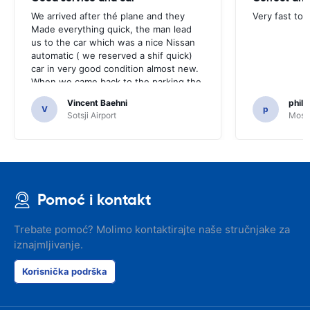
We arrived after thé plane and they
Very fast to 
Made everything quick, the man lead
us to the car which was a nice Nissan
automatic ( we reserved a shif quick)
car in very good condition almost new.
When we came back to the parking the
same man came in 5 minutes and after
Vincent Baehni
phili
a quick check we left. Very friendly and
V
p
Sotsji Airport
Mosc
nice. We can only recommand this
company.
Pomoć i kontakt
Trebate pomoć? Molimo kontaktirajte naše stručnjake za
iznajmljivanje.
Korisnička podrška