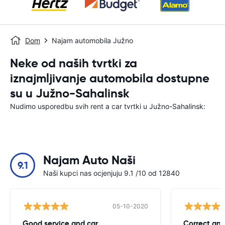
Dom
Najam automobila Južno
Neke od naših tvrtki za
iznajmljivanje automobila dostupne
su u Južno-Sahalinsk
Nudimo usporedbu svih rent a car tvrtki u Južno-Sahalinsk:
Najam Auto Naši
9.1
Naši kupci nas ocjenjuju 9.1 /10 od 12840
05-10-2020
Good service and car
Correct and