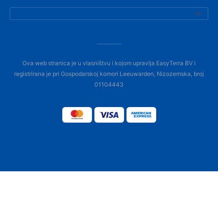
Ova web stranica je u vlasništvu i kojom upravlja EasyTerra BV i
registrirana je pri Gospodarskoj komori Leeuwarden, Nizozemska, broj
01104443