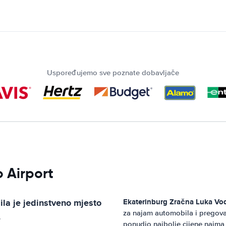
Uspoređujemo sve poznate dobavljače
o Airport
ila
je jedinstveno mjesto
Ekaterinburg Zračna Luka
Vod
za najam automobila i pregov
.
ponudio najbolje cijene najma