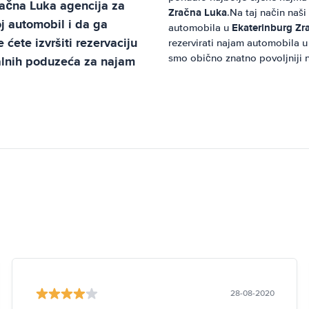
račna Luka
agencija za
Zračna Luka
.Na taj način naši
 automobil i da ga
Ekaterinburg Zr
automobila u
ćete izvršiti rezervaciju
rezervirati najam automobila 
smo obično znatno povoljniji n
alnih poduzeća za najam
28-08-2020