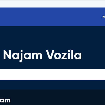
M
t Najam Vozila
jam