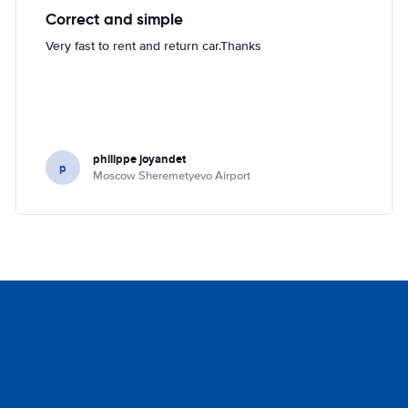
Correct and simple
Very fast to rent and return car.Thanks
philippe joyandet
p
Moscow Sheremetyevo Airport