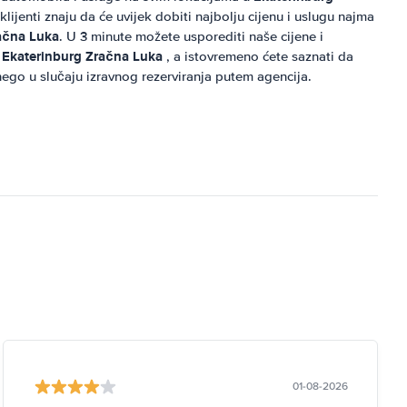
 klijenti znaju da će uvijek dobiti najbolju cijenu i uslugu najma
ačna Luka
. U 3 minute možete usporediti naše cijene i
Ekaterinburg Zračna Luka
u
, a istovremeno ćete saznati da
ego u slučaju izravnog rezerviranja putem agencija.
01-08-2026