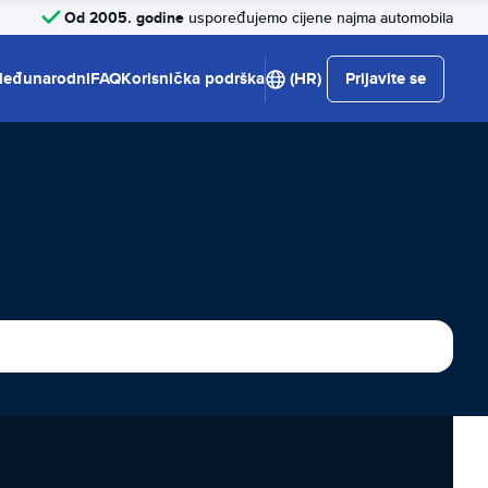
Od 2005. godine
uspoređujemo cijene najma automobila
eđunarodni
FAQ
Korisnička podrška
(HR)
Prijavite se