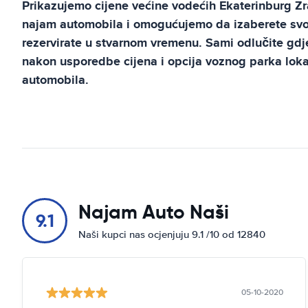
Prikazujemo cijene većine vodećih
Ekaterinburg Z
najam automobila i omogućujemo da izaberete svoj
rezervirate u stvarnom vremenu. Sami odlučite gdje 
nakon usporedbe cijena i opcija voznog parka lok
automobila.
Najam Auto Naši
9.1
Naši kupci nas ocjenjuju 9.1 /10 od 12840
05-10-2020