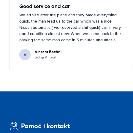
Good service and car
We arrived after thé plane and they Made everything
quick, the man lead us to the car which was a nice
Nissan automatic ( we reserved a shif quick) car in very
good condition almost new. When we came back to the
parking the same man came in 5 minutes and after a
quick check we left. Very friendly and nice. We can only
Vincent Baehni
recommand this company.
V
Sotsji Airport
Pomoć i kontakt