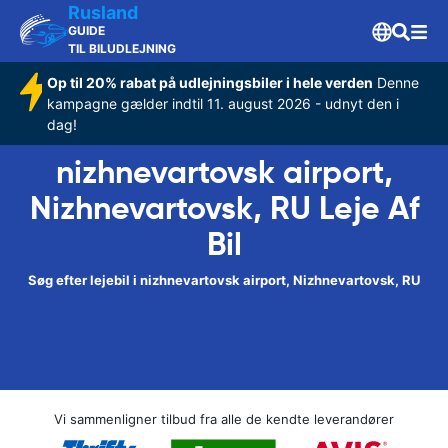
Rusland
GUIDE
TIL BILUDLEJNING
Op til 20% rabat på udlejningsbiler i hele verden
Denne
kampagne gælder indtil 11. august 2026 - udnyt den i
dag!
nizhnevartovsk airport,
Nizhnevartovsk, RU Leje Af
Bil
Søg efter lejebil i nizhnevartovsk airport, Nizhnevartovsk, RU
Vi sammenligner tilbud fra alle de kendte leverandører