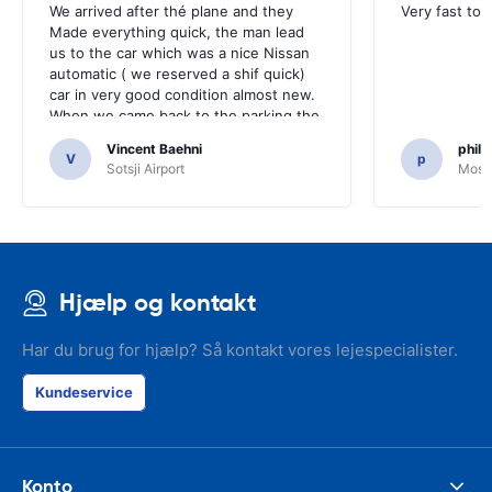
We arrived after thé plane and they
Very fast to 
Made everything quick, the man lead
us to the car which was a nice Nissan
automatic ( we reserved a shif quick)
car in very good condition almost new.
When we came back to the parking the
same man came in 5 minutes and after
Vincent Baehni
phili
a quick check we left. Very friendly and
V
p
Sotsji Airport
Mosc
nice. We can only recommand this
company.
Hjælp og kontakt
Har du brug for hjælp? Så kontakt vores lejespecialister.
Kundeservice
Konto