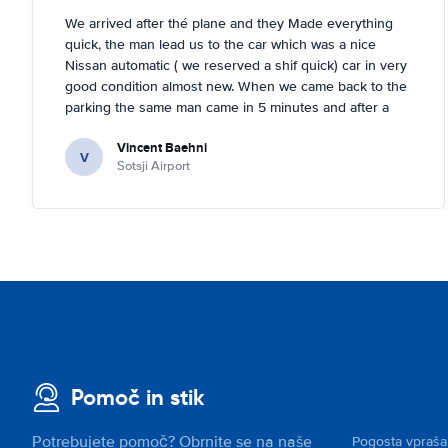
We arrived after thé plane and they Made everything
quick, the man lead us to the car which was a nice
Nissan automatic ( we reserved a shif quick) car in very
good condition almost new. When we came back to the
parking the same man came in 5 minutes and after a
quick check we left. Very friendly and nice. We can only
Vincent Baehni
recommand this company.
V
Sotsji Airport
Pomoč in stik
Potrebujete pomoč? Obrnite se na naše
Pogosta vpraša