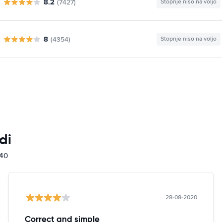
8.2
(7427)
Stopnje niso na voljo
8
(4354)
Stopnje niso na voljo
di
840
28-08-2020
Correct and simple