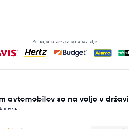
Primerjamo vse znane dobavitelje
m avtomobilov so na voljo v držav
aburovka: