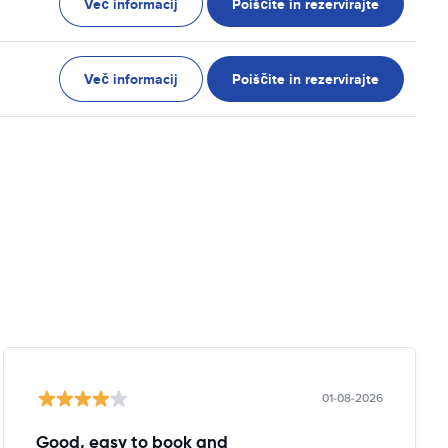
Več informacij
Poiščite in rezervirajte
Več informacij
Poiščite in rezervirajte
01-08-2026
Good, easy to book and