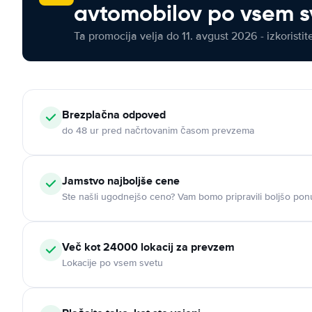
avtomobilov po vsem s
Ta promocija velja do 11. avgust 2026 - izkoristit
Brezplačna odpoved
do 48 ur pred načrtovanim časom prevzema
Jamstvo najboljše cene
Ste našli ugodnejšo ceno? Vam bomo pripravili boljšo pon
Več kot 24000 lokacij za prevzem
Lokacije po vsem svetu