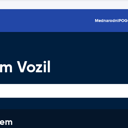
Mednarodni
POG
m Vozil
jem