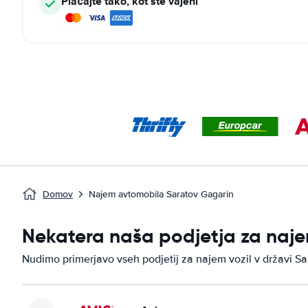
Plačajte tako, kot ste vajeni
Domov
Najem avtomobila Saratov Gagarin
Nekatera naša podjetja za naje
Nudimo primerjavo vseh podjetij za najem vozil v državi S