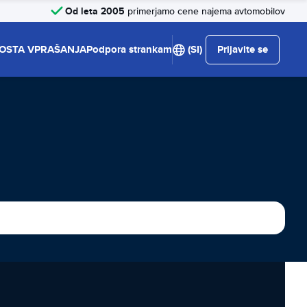
Od leta 2005
primerjamo cene najema avtomobilov
OSTA VPRAŠANJA
Podpora strankam
(SI)
Prijavite se