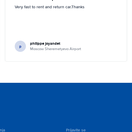
Very fast to rent and return car.Thanks
philippe joyandet
p
Moscow Sheremetyevo Airport
nja
Prijavite se