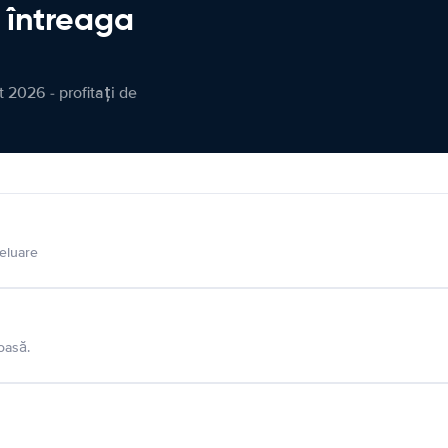
n întreaga
 2026 - profitați de
eluare
oasă.