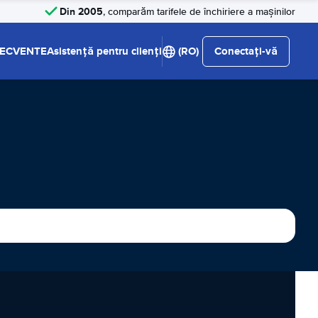
Din 2005
, comparăm tarifele de închiriere a mașinilor
RECVENTE
Asistență pentru clienți
(RO)
Conectați-vă