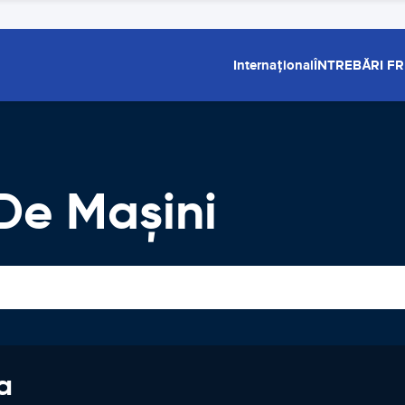
Internațional
ÎNTREBĂRI F
 De Maşini
a