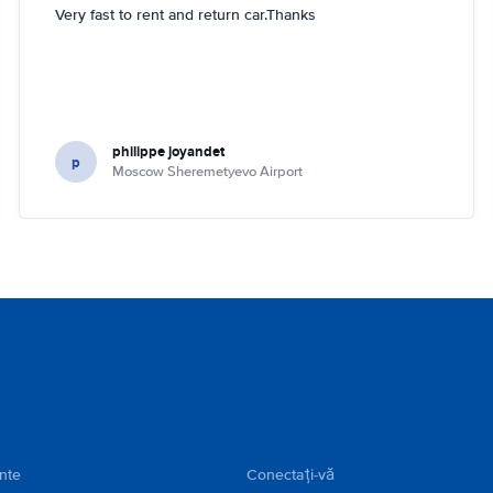
Very fast to rent and return car.Thanks
philippe joyandet
p
Moscow Sheremetyevo Airport
ente
Conectați-vă