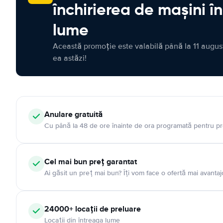
închirierea de mașini î
lume
Această promoție este valabilă până la 11 august
ea astăzi!
Anulare gratuită
Cu până la 48 de ore înainte de ora programată pentru pr
Cel mai bun preț garantat
Ai găsit un preț mai bun? Îți vom face o ofertă mai avantaj
24000+ locații de preluare
Locații din întreaga lume