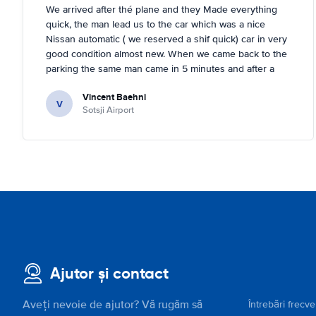
We arrived after thé plane and they Made everything
quick, the man lead us to the car which was a nice
Nissan automatic ( we reserved a shif quick) car in very
good condition almost new. When we came back to the
parking the same man came in 5 minutes and after a
quick check we left. Very friendly and nice. We can only
Vincent Baehni
recommand this company.
V
Sotsji Airport
Ajutor și contact
Aveți nevoie de ajutor? Vă rugăm să
Întrebări frecv