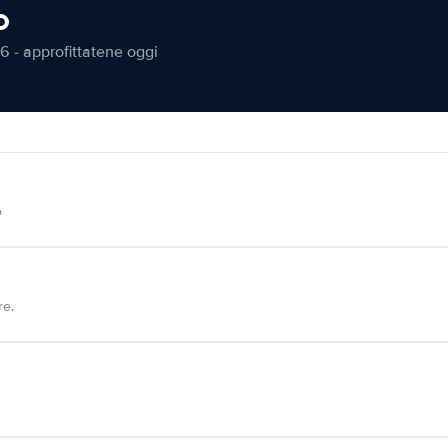
o
6 - approfittatene oggi
o
re.