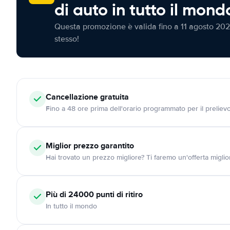
di auto in tutto il mond
Questa promozione è valida fino a 11 agosto 202
stesso!
Cancellazione
gratuita
Fino a 48 ore prima dell'orario programmato per il preliev
Miglior prezzo garantito
Hai trovato un prezzo migliore? Ti faremo un'offerta miglio
Più di 24000
punti di ritiro
In tutto il mondo