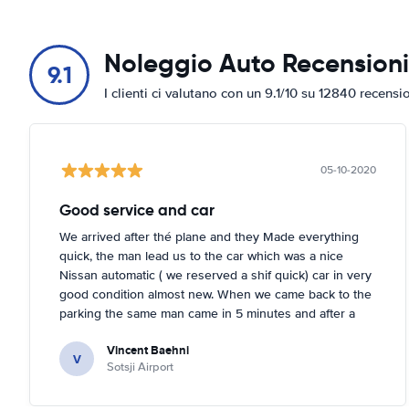
Noleggio Auto Recensioni
9.1
I clienti ci valutano con un 9.1/10 su 12840 recensi
05-10-2020
Good service and car
We arrived after thé plane and they Made everything
quick, the man lead us to the car which was a nice
Nissan automatic ( we reserved a shif quick) car in very
good condition almost new. When we came back to the
parking the same man came in 5 minutes and after a
quick check we left. Very friendly and nice. We can only
Vincent Baehni
recommand this company.
V
Sotsji Airport