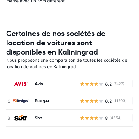
même avec un nom différent.
Certaines de nos sociétés de
location de voitures sont
disponibles en Kaliningrad
Nous proposons une comparaison de toutes les sociétés de
location de voitures en Kaliningrad :
Avis
8.2
(7427)
Au
Budget
8.2
(11503)
Au
Sixt
8
(4354)
Au