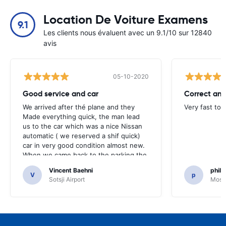
Location De Voiture Examens
9.1
Les clients nous évaluent avec un 9.1/10 sur 12840
avis
05-10-2020
Good service and car
Correct and
We arrived after thé plane and they
Very fast to 
Made everything quick, the man lead
us to the car which was a nice Nissan
automatic ( we reserved a shif quick)
car in very good condition almost new.
When we came back to the parking the
same man came in 5 minutes and after
Vincent Baehni
phili
a quick check we left. Very friendly and
V
p
Sotsji Airport
Mosc
nice. We can only recommand this
company.