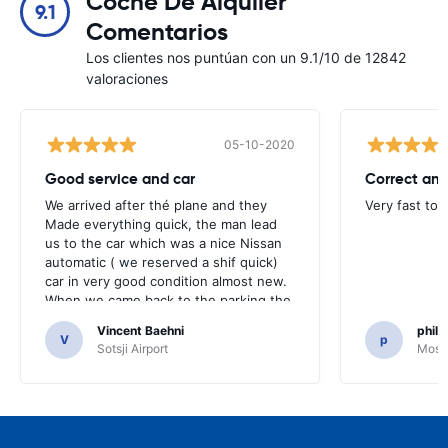
Coche De Alquiler
9.1
Comentarios
Los clientes nos puntúan con un 9.1/10 de 12842
valoraciones
05-10-2020
Good service and car
Correct and
We arrived after thé plane and they
Very fast to 
Made everything quick, the man lead
us to the car which was a nice Nissan
automatic ( we reserved a shif quick)
car in very good condition almost new.
When we came back to the parking the
same man came in 5 minutes and after
Vincent Baehni
phili
a quick check we left. Very friendly and
V
p
Sotsji Airport
Mosc
nice. We can only recommand this
company.