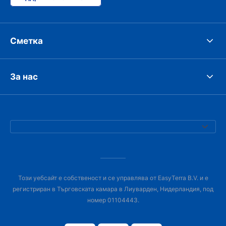
Сметка
За нас
Този уебсайт е собственост и се управлява от EasyTerra B.V. и е
регистриран в Търговската камара в Лиуварден, Нидерландия, под
номер 01104443.