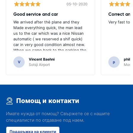
05-10-2020
Good service and car
Correct and
We arrived after thé plane and they
Very fast to 
Made everything quick, the man lead
us to the car which was a nice Nissan
automatic ( we reserved a shif quick)
car in very good condition almost new.
When we came back to the parking the
same man came in 5 minutes and after
Vincent Baehni
phili
a quick check we left. Very friendly and
V
p
Sotsji Airport
Mosc
nice. We can only recommand this
company.
Помощ и контакти
Имате нужда от помощ? Свържете се с нашите
специалисти по отдаване под наем.
Поддръжка на клиенти