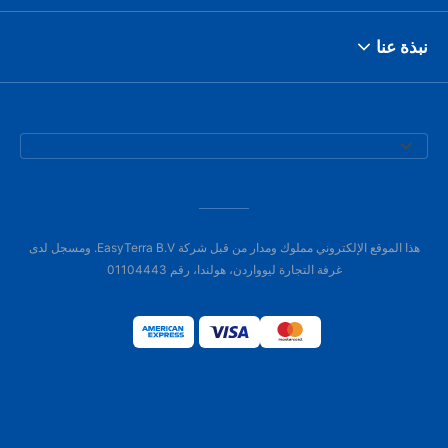
نبذة عنا
هذا الموقع الإلكتروني مملوك ومدار من قبل شركة EasyTerra B.V. ومسجل لدى
غرفة التجارة ليوواردن، هولندا، رقم 01104443